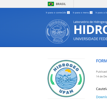
BRASIL
Ir para o conteúdo
1
Ir para o menu
2
Ir para a
Laboratório de Hidrogeog
HIDR
UNIVERSIDADE FE
FORM
Publicad
14 de D
Cautel
Downlo