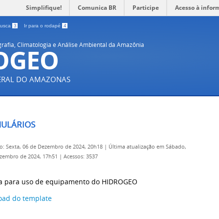
Simplifique!
Comunica BR
Participe
Acesso à infor
 busca
3
Ir para o rodapé
4
rafia, Climatologia e Análise Ambiental da Amazônia
OGEO
DERAL DO AMAZONAS
ULÁRIOS
o: Sexta, 06 de Dezembro de 2024, 20h18
|
Última atualização em Sábado,
ezembro de 2024, 17h51
|
Acessos: 3537
a para uso de equipamento do HIDROGEO
ad do template