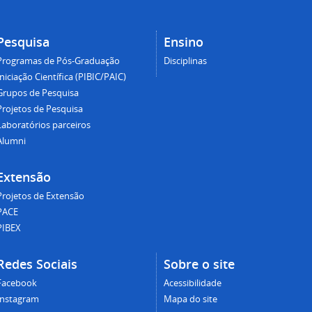
Pesquisa
Ensino
Programas de Pós-Graduação
Disciplinas
Iniciação Científica (PIBIC/PAIC)
Grupos de Pesquisa
Projetos de Pesquisa
Laboratórios parceiros
Alumni
Extensão
Projetos de Extensão
PACE
PIBEX
Redes Sociais
Sobre o site
Facebook
Acessibilidade
Instagram
Mapa do site