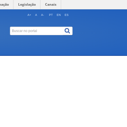
mação
Legislação
Canais
A+
A
A-
PT
EN
ES