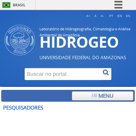
BRASIL
Simplifique!
A+
A
A-
PT
EN
ES
Comunica BR
Laboratório de Hidrogeografia, Climatologia e Análise
HIDROGEO
Participe
Ambiental da Amazônia
Acesso à informação
Legislação
UNIVERSIDADE FEDERAL DO AMAZONAS
Canais
MENU
PESQUISADORES